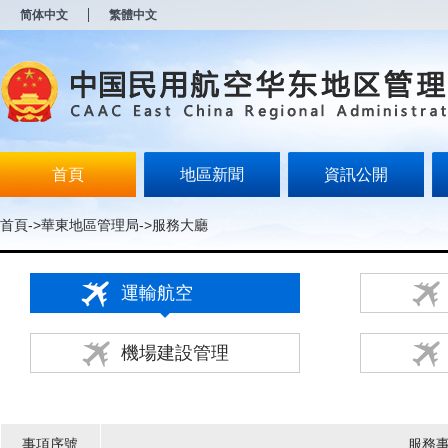
新
简体中文
繁體中文
窗
口
打
开
无
障
碍
说
明
首頁
地區新聞
資訊公開
页
面,
按
首頁
->
華東地區管理局
->
服務大廳
Alt
加
波
運輸航空
浪
键
打
开
機場建設管理
导
盲
模
式
事項序號
服務