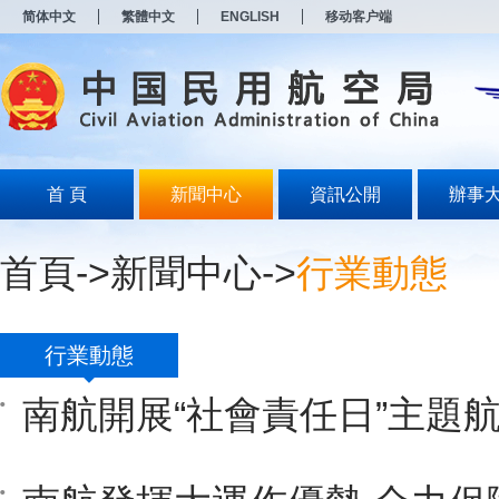
新
简体中文
繁體中文
ENGLISH
移动客户端
窗
口
打
开
无
障
碍
说
明
首 頁
新聞中心
資訊公開
辦事
页
面,
按
首頁
->
新聞中心
->
行業動態
Alt
加
波
浪
键
行業動態
打
开
南航開展“社會責任日”主題
导
盲
模
式