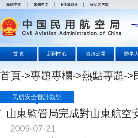
新
简体中文
繁體中文
ENGLISH
移动客户端
窗
口
打
开
无
障
碍
说
明
首 頁
新聞中心
資訊公開
辦事
页
面,
按
首頁
->
專題專欄
->
熱點專題
->
Alt
加
波
浪
键
民航安全審計動態
打
开
山東監管局完成對山東航空
导
盲
模
2009-07-21
式