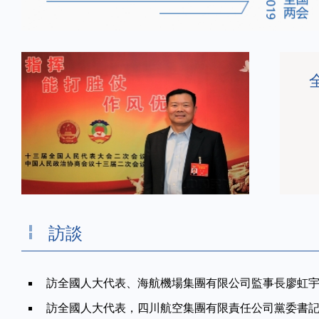
訪談
訪全國人大代表、海航機場集團有限公司監事長廖虹
，因為
這幾年，中國民航積極推動正點率，提
中國民航
訪全國人大代表，四川航空集團有限責任公司黨委書記、
國民航
高服務，應該説一年比一年好。我們出國一
提升，當然