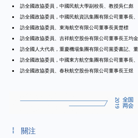
的服務
般都選中國民航，安全有保證。但有時候我
望航空公司
訪全國政協委員，中國民航大學副校長、教授吳仁彪
一次飛
們的遠機位還是有點兒多，我也知道對航空
的情緒也能
訪全國政協委員，中國民航資訊集團有限公司董事長、黨
覺民航
公司來説遠機位比近機位更花錢，能不能通
與民航之間
訪全國政協委員、東海航空有限公司董事長黃楚標
們！
過一些辦法來解決遠機位的問題，提高旅客
——全國
院士曹
的滿意度。
學院工程技
訪全國政協委員、吉祥航空股份有限公司董事長王均
——全國政協委員、雲南省政協副主
訪全國人大代表，重慶機場集團有限公司黨委書記、
席、民盟雲南省委主委徐彬
訪全國政協委員，中國東方航空集團有限公司董事長、黨
訪全國政協委員、春秋航空股份有限公司董事長王煜
關注