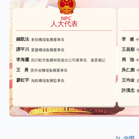
人大代表
錢凱法
李 健
東部機場集團董事長
譚平川
王昌順
重慶機場集團董事長
李海鷹
周 強
四川航空集團有限責任公司董事長、黨委書記
王 勇
吳仁彪
貴州省機場集團董事長
廖虹宇
王均金
海航機場集團監事長
許漢忠