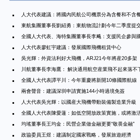
人大代表建議：將國內民航公司機票分為含餐和不含
東航集團董事長劉紹勇：東航物流計劃今年二季度提交
全國人大代表、海特集團董事長李飚：支援民企參與
人大代表廖虹宇建議：發展國際飛機租賃中心
吳光輝：外資法利好大飛機，ARJ21今年將産20多架
川航董事長李海鷹： 解決通用航空産業飛不起來落不
全國人大代表譚平川：今年重慶將新開10條國際航線
兩會聲音：建議深圳申請實施144小時過境免簽
人大代表吳光輝：以國産大飛機帶動裝備製造業升級
全國人大代表陳愛蓮：如低空開放政策實施，或將激活
均瑤董事長王均金：民營企業做金融更要“敬畏金融”
政協委員王煜：建議制定國家戰略，發展旅遊經濟